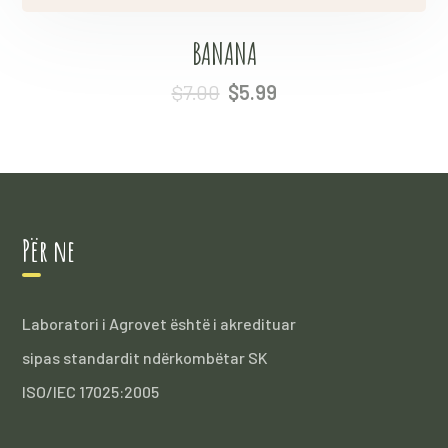
BANANA
$
7.00
$
5.99
Për ne
Laboratori i Agrovet është i akredituar
sipas standardit ndërkombëtar SK
ISO/IEC 17025:2005