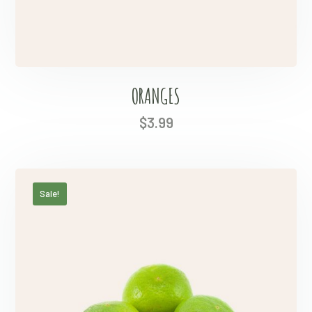
ORANGES
$
3.99
Sale!