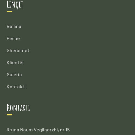
Linqet
Ballina
Për ne
Shërbimet
Klientët
Galeria
Kontakti
Kontakti
Rruga Naum Veqilharxhi, nr 15